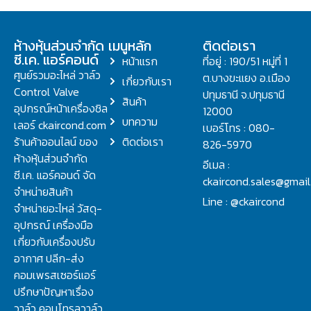
ห้างหุ้นส่วนจำกัด
เมนูหลัก
ติดต่อเรา
ซี.เค. แอร์คอนด์
หน้าแรก
ที่อยู่ : 190/51 หมู่ที่ 1
ศูนย์รวมอะไหล่ วาล์ว
ต.บางขะแยง อ.เมือง
เกี่ยวกับเรา
Control Valve
ปทุมธานี จ.ปทุมธานี
สินค้า
อุปกรณ์หน้าเครื่องชิล
12000
บทความ
เลอร์ ckaircond.com
เบอร์โทร : 080-
ร้านค้าออนไลน์ ของ
ติดต่อเรา
826-5970
ห้างหุ้นส่วนจำกัด
อีเมล :
ซี.เค. แอร์คอนด์ จัด
ckaircond.sales@gmai
จำหน่ายสินค้า
Line : @ckaircond
จำหน่ายอะไหล่ วัสดุ-
อุปกรณ์ เครื่องมือ
เกี่ยวกับเครื่องปรับ
อากาศ ปลีก-ส่ง
คอมเพรสเซอร์แอร์
ปรึกษาปัญหาเรื่อง
วาล์ว คอนโทรลวาล์ว.