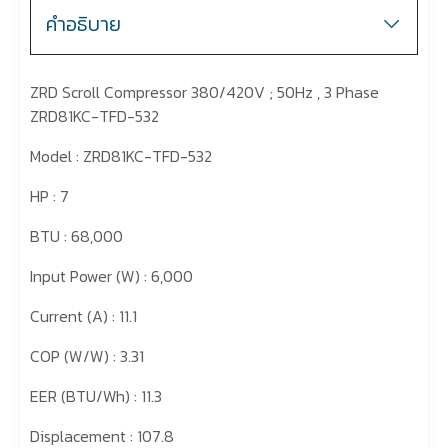
คำอธิบาย
ZRD Scroll Compressor 380/420V ; 50Hz , 3 Phase
ZRD81KC-TFD-532
Model : ZRD81KC-TFD-532
HP : 7
BTU : 68,000
Input Power (W) : 6,000
Current (A) : 11.1
COP (W/W) : 3.31
EER (BTU/Wh) : 11.3
Displacement : 107.8