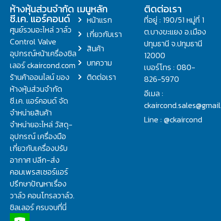
ห้างหุ้นส่วนจำกัด
เมนูหลัก
ติดต่อเรา
ซี.เค. แอร์คอนด์
หน้าแรก
ที่อยู่ : 190/51 หมู่ที่ 1
ศูนย์รวมอะไหล่ วาล์ว
ต.บางขะแยง อ.เมือง
เกี่ยวกับเรา
Control Valve
ปทุมธานี จ.ปทุมธานี
สินค้า
อุปกรณ์หน้าเครื่องชิล
12000
บทความ
เลอร์ ckaircond.com
เบอร์โทร : 080-
ร้านค้าออนไลน์ ของ
ติดต่อเรา
826-5970
ห้างหุ้นส่วนจำกัด
อีเมล :
ซี.เค. แอร์คอนด์ จัด
ckaircond.sales@gmai
จำหน่ายสินค้า
Line : @ckaircond
จำหน่ายอะไหล่ วัสดุ-
อุปกรณ์ เครื่องมือ
เกี่ยวกับเครื่องปรับ
อากาศ ปลีก-ส่ง
คอมเพรสเซอร์แอร์
ปรึกษาปัญหาเรื่อง
วาล์ว คอนโทรลวาล์ว.
ชิลเลอร์ ครบจบที่นี่