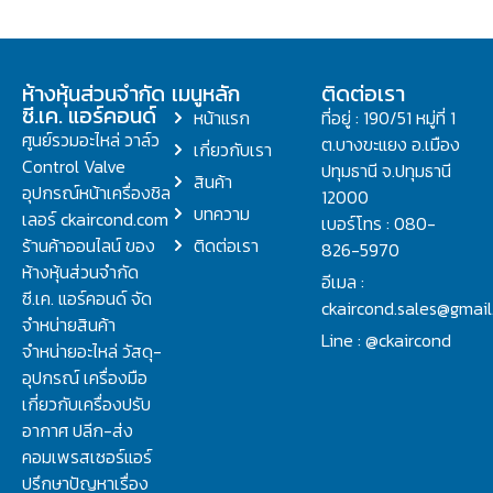
ห้างหุ้นส่วนจำกัด
เมนูหลัก
ติดต่อเรา
ซี.เค. แอร์คอนด์
หน้าแรก
ที่อยู่ : 190/51 หมู่ที่ 1
ศูนย์รวมอะไหล่ วาล์ว
ต.บางขะแยง อ.เมือง
เกี่ยวกับเรา
Control Valve
ปทุมธานี จ.ปทุมธานี
สินค้า
อุปกรณ์หน้าเครื่องชิล
12000
บทความ
เลอร์ ckaircond.com
เบอร์โทร : 080-
ร้านค้าออนไลน์ ของ
ติดต่อเรา
826-5970
ห้างหุ้นส่วนจำกัด
อีเมล :
ซี.เค. แอร์คอนด์ จัด
ckaircond.sales@gmai
จำหน่ายสินค้า
Line : @ckaircond
จำหน่ายอะไหล่ วัสดุ-
อุปกรณ์ เครื่องมือ
เกี่ยวกับเครื่องปรับ
อากาศ ปลีก-ส่ง
คอมเพรสเซอร์แอร์
ปรึกษาปัญหาเรื่อง