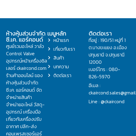
ห้างหุ้นส่วนจำกัด
เมนูหลัก
ติดต่อเรา
ซี.เค. แอร์คอนด์
หน้าแรก
ที่อยู่ : 190/51 หมู่ที่ 1
ศูนย์รวมอะไหล่ วาล์ว
ต.บางขะแยง อ.เมือง
เกี่ยวกับเรา
Control Valve
ปทุมธานี จ.ปทุมธานี
สินค้า
อุปกรณ์หน้าเครื่องชิล
12000
บทความ
เลอร์ ckaircond.com
เบอร์โทร : 080-
ร้านค้าออนไลน์ ของ
ติดต่อเรา
826-5970
ห้างหุ้นส่วนจำกัด
อีเมล :
ซี.เค. แอร์คอนด์ จัด
ckaircond.sales@gmai
จำหน่ายสินค้า
Line : @ckaircond
จำหน่ายอะไหล่ วัสดุ-
อุปกรณ์ เครื่องมือ
เกี่ยวกับเครื่องปรับ
อากาศ ปลีก-ส่ง
คอมเพรสเซอร์แอร์