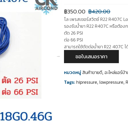
฿
350.00
฿
420.00
โล เพรสเชอร์สวิตซ์ R22 R407C 
รองรับน้ำยา R22 R407C หรือต้องกา
ตัด 26 PSI
ต่อ 66 PSI
สามารถใช้ตัดต่อน้ำยา R22 407C ได
ขอใบเสนอราคา
หมวดหมู่
สินค้าขายดี
,
อะไหล่แอร์บ
Tags:
hipressure
,
lowpressure
,