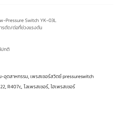
Low-Pressure Switch YK-03L
รตัด/ต่อที่ช่วงแรงดัน
้ปกติ
้าน-อุตสาหกรรม
,
เพรสเชอร์สวิตซ์ pressureswitch
R22
,
R407c
,
โลเพรสเชอร์
,
ไฮเพรสเชอร์