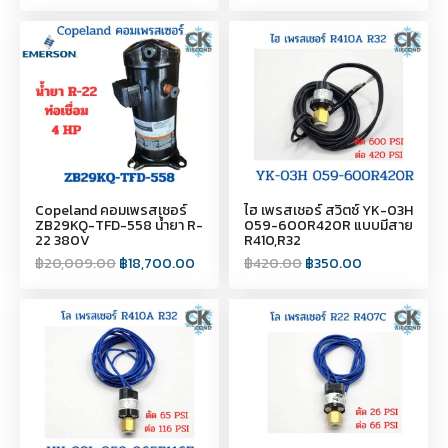
Copeland คอมเพรสเซอร์
ไฮ เพรสเชอร์ สวิตซ์ YK-03H
ZB29KQ-TFD-558 น้ำยา R-
059-600R420R แบบมีสาย
22 380V
R410,R32
฿
20,009.00
฿
18,700.00
฿
420.00
฿
350.00