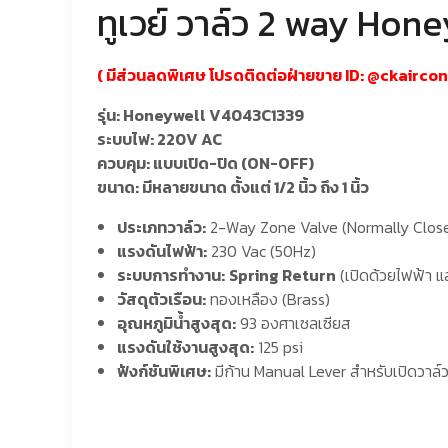
ทูเวย์ วาล์ว 2 way Ho
( มีส่วนลดพิเศษ โปรดติดต่อฝ่ายขาย ID: @
ckairco
รุ่น: Honeywell V4043C1339
ระบบไฟ: 220V AC
ควบคุม: แบบเปิด-ปิด (ON-OFF)
ขนาด: มีหลายขนาด ตั้งแต่ 1/2 นิ้ว ถึง 1 นิ้ว
ประเภทวาล์ว:
2-Way Zone Valve (Normally Close
แรงดันไฟฟ้า:
230 Vac (50Hz)
ระบบการทำงาน:
Spring Return
(เปิดด้วยไฟฟ้า แล
วัสดุตัวเรือน:
ทองเหลือง (Brass)
อุณหภูมิน้ำสูงสุด:
93 องศาเซลเซียส
แรงดันใช้งานสูงสุด:
125 psi
ฟังก์ชันพิเศษ:
มีก้าน Manual Lever สำหรับเปิดวาล์วด