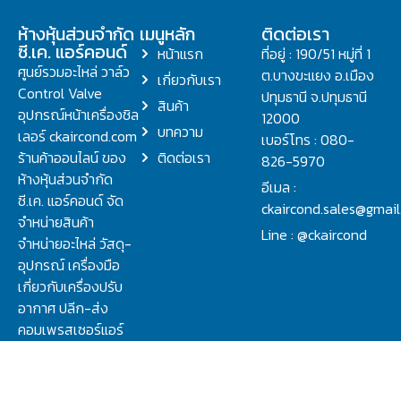
ห้างหุ้นส่วนจำกัด
เมนูหลัก
ติดต่อเรา
ซี.เค. แอร์คอนด์
หน้าแรก
ที่อยู่ : 190/51 หมู่ที่ 1
ศูนย์รวมอะไหล่ วาล์ว
ต.บางขะแยง อ.เมือง
เกี่ยวกับเรา
Control Valve
ปทุมธานี จ.ปทุมธานี
สินค้า
อุปกรณ์หน้าเครื่องชิล
12000
บทความ
เลอร์ ckaircond.com
เบอร์โทร : 080-
ร้านค้าออนไลน์ ของ
ติดต่อเรา
826-5970
ห้างหุ้นส่วนจำกัด
อีเมล :
ซี.เค. แอร์คอนด์ จัด
ckaircond.sales@gmai
จำหน่ายสินค้า
Line : @ckaircond
จำหน่ายอะไหล่ วัสดุ-
อุปกรณ์ เครื่องมือ
เกี่ยวกับเครื่องปรับ
อากาศ ปลีก-ส่ง
คอมเพรสเซอร์แอร์
ปรึกษาปัญหาเรื่อง
วาล์ว คอนโทรลวาล์ว.
ชิลเลอร์ ครบจบที่นี่