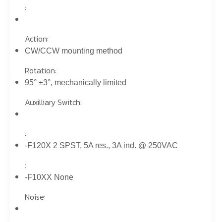
:
Action:
CW/CCW mounting method
Rotation:
95° ±3°, mechanically limited
Auxilliary Switch:
:
-F120X 2 SPST, 5A res., 3A ind. @ 250VAC
:
-F10XX None
Noise: