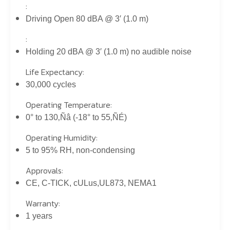
:
Driving Open 80 dBA @ 3′ (1.0 m)
:
Holding 20 dBA @ 3′ (1.0 m) no audible noise
Life Expectancy:
30,000 cycles
Operating Temperature:
0° to 130‚Ñâ (-18° to 55‚ÑÉ)
Operating Humidity:
5 to 95% RH, non-condensing
Approvals:
CE, C-TICK, cULus,UL873, NEMA1
Warranty:
1 years