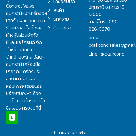
เกี่ยวกับเรา
Control Valve
ปทุมธานี จ.ปทุมธานี
สินค้า
อุปกรณ์หน้าเครื่องชิล
12000
บทความ
เลอร์ ckaircond.com
เบอร์โทร : 080-
ร้านค้าออนไลน์ ของ
ติดต่อเรา
826-5970
ห้างหุ้นส่วนจำกัด
อีเมล :
ซี.เค. แอร์คอนด์ จัด
ckaircond.sales@gmai
จำหน่ายสินค้า
Line : @ckaircond
จำหน่ายอะไหล่ วัสดุ-
อุปกรณ์ เครื่องมือ
เกี่ยวกับเครื่องปรับ
อากาศ ปลีก-ส่ง
คอมเพรสเซอร์แอร์
ปรึกษาปัญหาเรื่อง
วาล์ว คอนโทรลวาล์ว.
ชิลเลอร์ ครบจบที่นี่
นโยบายความส่วนตัว