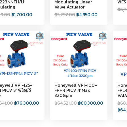
223NNFH/U
Modulating Linear
WFS
ulating
Valve Actuator
฿
6,7
819.00
฿
1,700.00
฿
5,297.00
฿
4,950.00
eywell VPI-125-
Honeywell VPI-100-
Hone
 PICV 5” พีไอซีวี
FPH4 PICV 4”Max
FPL4
ว
320Gpm
VAL
,641.00
฿
76,300.00
฿
64,521.00
฿
60,300.00
฿
68
฿
64