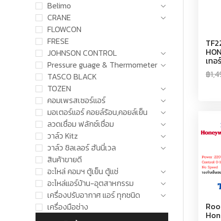
Belimo
CRANE
FLOWCON
FRESE
TF2
HON
JOHNSON CONTROL
เทอร
Pressure guage & Thermometer
฿
1,
TASCO BLACK
TOZEN
คอมเพรสเซอร์แอร์
มอเตอร์แอร์ คอยล์ร้อน,คอยล์เย็น
ลวดเชื่อม ฟลักซ์เชื่อม
วาล์ว Kitz
วาล์ว ชิลเลอร์ ฮันนี่เวล
สินค้าขายดี
อะไหล่ คอมฯ ตู้เย็น ตู้แช่
อะไหล่แอร์บ้าน-อุตสาหกรรม
เครื่องปรับอากาศ แอร์ ทุกชนิด
Roo
เครื่องมือช่าง
Hon