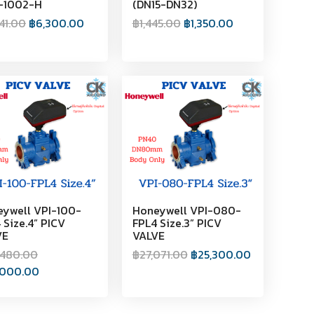
-1002-H
(DN15-DN32)
41.00
฿
6,300.00
฿
1,445.00
฿
1,350.00
ywell VPI-100-
Honeywell VPI-080-
 Size.4” PICV
FPL4 Size.3” PICV
VE
VALVE
,480.00
฿
27,071.00
฿
25,300.00
,000.00