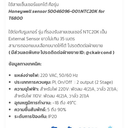
ใช้สายเซ็นเซอร์แยกได้ คือรุ่น
Honeywell sensor 50046096-001:NTC20K for
T6800
ใช้ต่อกับรูมเทอร์ รุ่น ที่รองรับสายเซนเซอร์ NTC20K เป็น
External Sensor ยาวไม่เกิน 35 เมตร
สามารถออกแบบเลือกขนาดให้ได้ โปรดติดต่อฝ่ายขาย
( มีส่วนลดพิเศษ โปรดติดต่อฝ่ายขาย ID: @
ckaircond
)
ข้อมูลทางเทคนิค:
แหล่งจ่ายไฟ:
220 VAC, 50/60 Hz
ประเภทการควบคุม:
PI, On/Off : 2 output (2 Stage)
ความจุไฟฟ้า:
สำหรับไฟ 220V: พัดลม 4(2)A, วาล์ว 2(1)A;
สำหรับไฟ 110V: พัดลม 4(2)A, วาล์ว 2(1)A
อุณหภูมิการทำงาน:
-18 ถึง 49°C
ความชื้นสัมพัทธ์:
5 ถึง 90%
ระดับการป้องกัน:
IP20