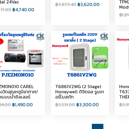
tal 24Vac
TFM
฿
3,873.40
฿
3,620.00
Modu
071.80
฿
4,740.00
฿
1,8
ZM0N010 CAREL
T6861V2WG (2 Stage)
Hon
่องวัดอุณหภูมิอากาศ/
Honeywell ดิจิตอล รูมเท
T63
อระบบน้ำชิลเลอร์
อร์โมสตัท
THE
594.00
฿
1,490.00
฿
3,531.00
฿
3,300.00
฿
3,9