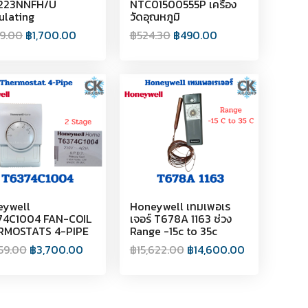
223NNFH/U
NTC01500555P เครื่อง
lating
วัดอุณหภูมิ
19.00
฿
1,700.00
฿
524.30
฿
490.00
eywell
Honeywell เทมเพอเร
74C1004 FAN-COIL
เจอร์ T678A 1163 ช่วง
RMOSTATS 4-PIPE
Range -15c to 35c
59.00
฿
3,700.00
฿
15,622.00
฿
14,600.00