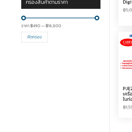
กรองสินค้าตามราคา
Digi
฿
5,
ราคา
฿490
—
฿16,800
คัดกรอง
PJE
เครื
ในท่
฿
1,