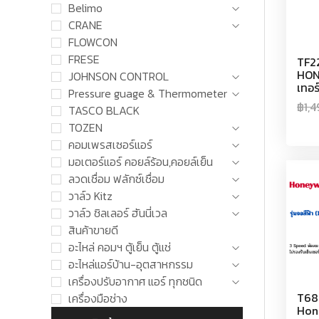
Belimo
CRANE
FLOWCON
FRESE
TF2
HON
JOHNSON CONTROL
เทอร
Pressure guage & Thermometer
฿
1,
TASCO BLACK
TOZEN
คอมเพรสเซอร์แอร์
มอเตอร์แอร์ คอยล์ร้อน,คอยล์เย็น
ลวดเชื่อม ฟลักซ์เชื่อม
วาล์ว Kitz
วาล์ว ชิลเลอร์ ฮันนี่เวล
สินค้าขายดี
อะไหล่ คอมฯ ตู้เย็น ตู้แช่
อะไหล่แอร์บ้าน-อุตสาหกรรม
เครื่องปรับอากาศ แอร์ ทุกชนิด
T68
เครื่องมือช่าง
Hon