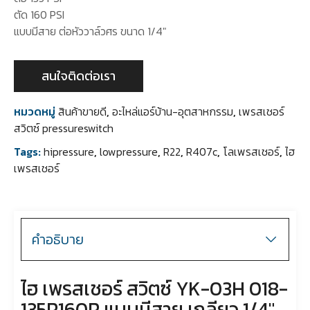
ตัด 160 PSI
แบบมีสาย ต่อหัววาล์วศร ขนาด 1/4″
สนใจติดต่อเรา
หมวดหมู่
สินค้าขายดี
,
อะไหล่แอร์บ้าน-อุตสาหกรรม
,
เพรสเชอร์
สวิตซ์ pressureswitch
Tags:
hipressure
,
lowpressure
,
R22
,
R407c
,
โลเพรสเชอร์
,
ไฮ
เพรสเชอร์
คำอธิบาย
ไฮ เพรสเชอร์ สวิตซ์ YK-03H 018-
135R160R แบบมีสาย เกลียว 1/4″