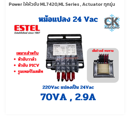
Power ให้หัวขับ ML7420,ML Series , Actuator ทุกรุ่น