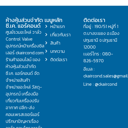
ห้างหุ้นส่วนจำกัด
เมนูหลัก
ติดต่อเรา
ซี.เค. แอร์คอนด์
หน้าแรก
ที่อยู่ : 190/51 หมู่ที่ 1
ศูนย์รวมอะไหล่ วาล์ว
ต.บางขะแยง อ.เมือง
เกี่ยวกับเรา
Control Valve
ปทุมธานี จ.ปทุมธานี
สินค้า
อุปกรณ์หน้าเครื่องชิล
12000
บทความ
เลอร์ ckaircond.com
เบอร์โทร : 080-
ร้านค้าออนไลน์ ของ
ติดต่อเรา
826-5970
ห้างหุ้นส่วนจำกัด
อีเมล :
ซี.เค. แอร์คอนด์ จัด
ckaircond.sales@gmai
จำหน่ายสินค้า
Line : @ckaircond
จำหน่ายอะไหล่ วัสดุ-
อุปกรณ์ เครื่องมือ
เกี่ยวกับเครื่องปรับ
อากาศ ปลีก-ส่ง
คอมเพรสเซอร์แอร์
ปรึกษาปัญหาเรื่อง
วาล์ว คอนโทรลวาล์ว.