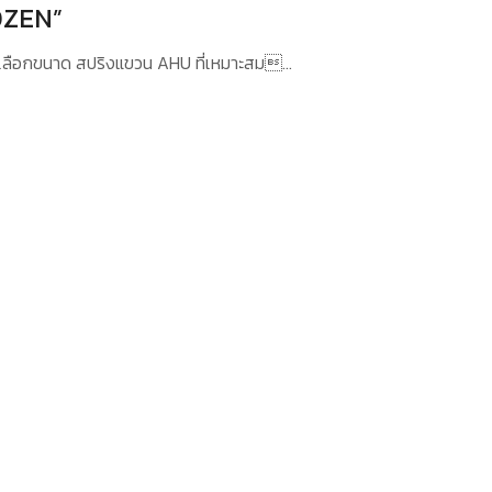
OZEN”
ลือกขนาด สปริงแขวน AHU ที่เหมาะสม…