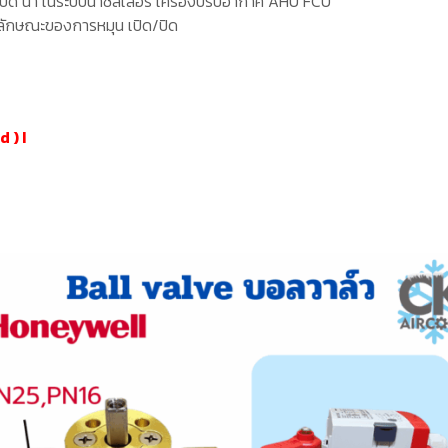
ปิด น้ำ ในระบบน้ำชิลเลอร์ เครื่องปรับอากาศ AHU FCU
ว ลักษณะของการหมุน เปิด/ปิด
nd
) I