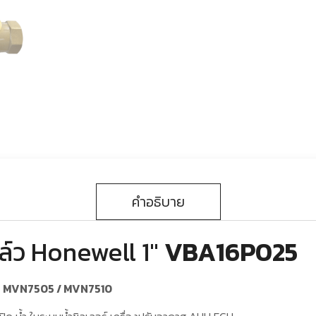
คำอธิบาย
ล์ว Honewell 1″
VBA16P025
r
MVN7505 / MVN7510