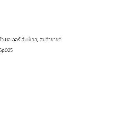
์ว ชิลเลอร์ ฮันนี่เวล
,
สินค้าขายดี
6p025