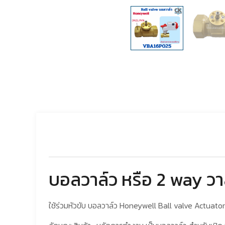
บอลวาล์ว หรือ 2 way วา
ใช้ร่วมหัวขับ บอลวาล์ว Honeywell Ball valve Actuato