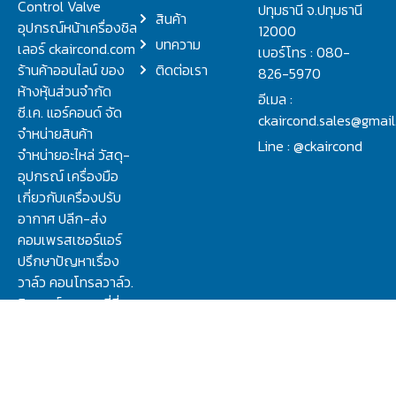
Control Valve
ปทุมธานี จ.ปทุมธานี
สินค้า
อุปกรณ์หน้าเครื่องชิล
12000
บทความ
เลอร์ ckaircond.com
เบอร์โทร : 080-
ร้านค้าออนไลน์ ของ
ติดต่อเรา
826-5970
ห้างหุ้นส่วนจำกัด
อีเมล :
ซี.เค. แอร์คอนด์ จัด
ckaircond.sales@gmai
จำหน่ายสินค้า
Line : @ckaircond
จำหน่ายอะไหล่ วัสดุ-
อุปกรณ์ เครื่องมือ
เกี่ยวกับเครื่องปรับ
อากาศ ปลีก-ส่ง
คอมเพรสเซอร์แอร์
ปรึกษาปัญหาเรื่อง
วาล์ว คอนโทรลวาล์ว.
ชิลเลอร์ ครบจบที่นี่
นโยบายความส่วนตัว
Copyright 2023 © C.K. AIRCOND LIMITED PARTNERSHIP All Rights