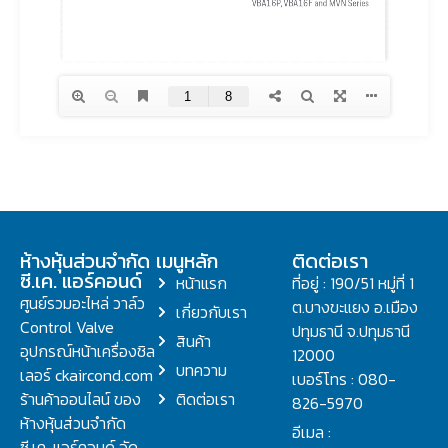
ห้างหุ้นส่วนจำกัด
เมนูหลัก
ติดต่อเรา
ซี.เค. แอร์คอนด์
หน้าแรก
ที่อยู่ : 190/51 หมู่ที่ 1
ศูนย์รวมอะไหล่ วาล์ว
ต.บางขะแยง อ.เมือง
เกี่ยวกับเรา
Control Valve
ปทุมธานี จ.ปทุมธานี
สินค้า
อุปกรณ์หน้าเครื่องชิล
12000
บทความ
เลอร์ ckaircond.com
เบอร์โทร : 080-
ร้านค้าออนไลน์ ของ
ติดต่อเรา
826-5970
ห้างหุ้นส่วนจำกัด
อีเมล :
ซี.เค. แอร์คอนด์ จัด