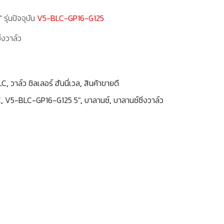
ุ่นปัจจุบัน
V5-BLC-GP16-G125
่งวาล์ว
LC
,
วาล์ว ชิลเลอร์ ฮันนี่เวล
,
สินค้าขายดี
C
,
V5-BLC-GP16-G125 5"
,
บาลานซ์
,
บาลานซ์ซิ่งวาล์ว