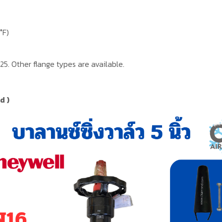
°F)
125. Other flange types are available.
nd
)