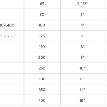
65
2-1/2″
80
3″
P16-G100
100
4″
6-G125 5″
125
5″
150
6″
200
8″
250
10″
300
12″
350
14″
400
16″