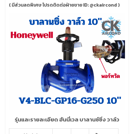
( มีส่วนลดพิเศษ โปรดติดต่อฝ่ายขาย ID: @ckaircond )
รุ่นและรายละเอียด ฮันนี่เวล บาลานซ์ซิ่ง วาล์ว