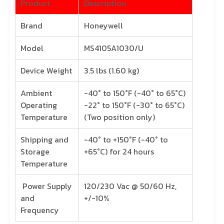
Product
Description
Brand
Honeywell
Model
MS4105A1030/U
Device Weight
3.5 lbs (1.60 kg)
Ambient
-40° to 150°F (-40° to 65°C)
Operating
-22° to 150°F (-30° to 65°C)
Temperature
(Two position only)
Shipping and
-40° to +150°F (-40° to
Storage
+65°C) for 24 hours
Temperature
Power Supply
120/230 Vac @ 50/60 Hz,
and
+/-10%
Frequency