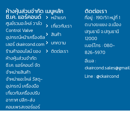
ห้างหุ้นส่วนจำกัด
เมนูหลัก
ติดต่อเรา
ซี.เค. แอร์คอนด์
หน้าแรก
ที่อยู่ : 190/51 หมู่ที่ 1
ศูนย์รวมอะไหล่ วาล์ว
ต.บางขะแยง อ.เมือง
เกี่ยวกับเรา
Control Valve
ปทุมธานี จ.ปทุมธานี
สินค้า
อุปกรณ์หน้าเครื่องชิล
12000
บทความ
เลอร์ ckaircond.com
เบอร์โทร : 080-
ร้านค้าออนไลน์ ของ
ติดต่อเรา
826-5970
ห้างหุ้นส่วนจำกัด
อีเมล :
ซี.เค. แอร์คอนด์ จัด
ckaircond.sales@gmai
จำหน่ายสินค้า
Line : @ckaircond
จำหน่ายอะไหล่ วัสดุ-
อุปกรณ์ เครื่องมือ
เกี่ยวกับเครื่องปรับ
อากาศ ปลีก-ส่ง
คอมเพรสเซอร์แอร์
ปรึกษาปัญหาเรื่อง
วาล์ว คอนโทรลวาล์ว.
ชิลเลอร์ ครบจบที่นี่