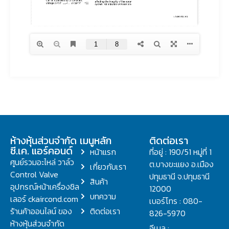
ห้างหุ้นส่วนจำกัด
เมนูหลัก
ติดต่อเรา
ซี.เค. แอร์คอนด์
หน้าแรก
ที่อยู่ : 190/51 หมู่ที่ 1
ศูนย์รวมอะไหล่ วาล์ว
ต.บางขะแยง อ.เมือง
เกี่ยวกับเรา
Control Valve
ปทุมธานี จ.ปทุมธานี
สินค้า
อุปกรณ์หน้าเครื่องชิล
12000
บทความ
เลอร์ ckaircond.com
เบอร์โทร : 080-
ร้านค้าออนไลน์ ของ
ติดต่อเรา
826-5970
ห้างหุ้นส่วนจำกัด
อีเมล :