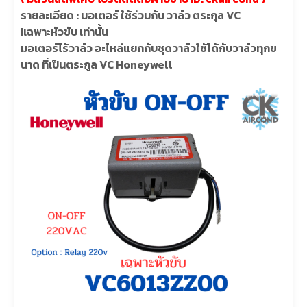
รายละเอียด : มอเตอร์ ใช้ร่วมกับ วาล์ว ตระกุล VC
!เฉพาะหัวขับ เท่านั้น
มอเตอร์ไร้วาล์ว อะไหล่แยกกับชุดวาล์วใช้ได้กับวาล์วทุกข
นาด ที่เป็นตระกูล VC Honeywell