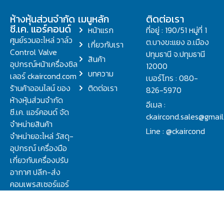
ห้างหุ้นส่วนจำกัด
เมนูหลัก
ติดต่อเรา
ซี.เค. แอร์คอนด์
หน้าแรก
ที่อยู่ : 190/51 หมู่ที่ 1
ศูนย์รวมอะไหล่ วาล์ว
ต.บางขะแยง อ.เมือง
เกี่ยวกับเรา
Control Valve
ปทุมธานี จ.ปทุมธานี
สินค้า
อุปกรณ์หน้าเครื่องชิล
12000
บทความ
เลอร์ ckaircond.com
เบอร์โทร : 080-
ร้านค้าออนไลน์ ของ
ติดต่อเรา
826-5970
ห้างหุ้นส่วนจำกัด
อีเมล :
ซี.เค. แอร์คอนด์ จัด
ckaircond.sales@gmai
จำหน่ายสินค้า
Line : @ckaircond
จำหน่ายอะไหล่ วัสดุ-
อุปกรณ์ เครื่องมือ
เกี่ยวกับเครื่องปรับ
อากาศ ปลีก-ส่ง
คอมเพรสเซอร์แอร์
ปรึกษาปัญหาเรื่อง
วาล์ว คอนโทรลวาล์ว.
ชิลเลอร์ ครบจบที่นี่