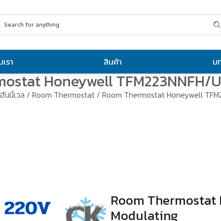
ับเรา
สินค้า
บ
ostat Honeywell TFM223NNFH/U
ฮันนี่เวล
/
Room Thermostat
/ Room Thermostat Honeywell TFM
Room Thermostat
Modulating