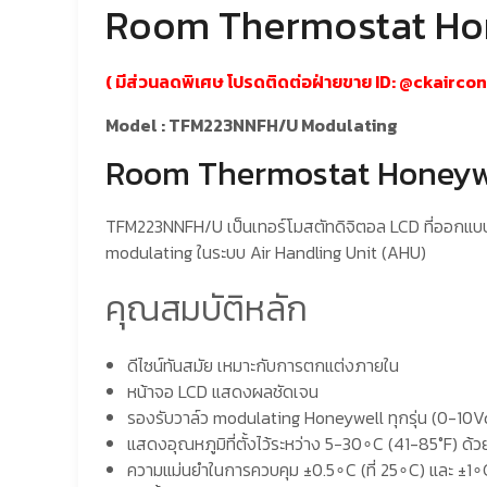
Room Thermostat Ho
( มีส่วนลดพิเศษ โปรดติดต่อฝ่ายขาย ID:
@ckairco
Model : TFM223NNFH/U Modulating
Room Thermostat Honeywel
TFM223NNFH/U เป็นเทอร์โมสตัทดิจิตอล LCD ที่ออกแบ
modulating ในระบบ Air Handling Unit (AHU)
คุณสมบัติหลัก
ดีไซน์ทันสมัย เหมาะกับการตกแต่งภายใน
หน้าจอ LCD แสดงผลชัดเจน
รองรับวาล์ว modulating Honeywell ทุกรุ่น (0-10V
แสดงอุณหภูมิที่ตั้งไว้ระหว่าง 5−30∘C (41-85°F) ด้
ความแม่นยำในการควบคุม ±0.5∘C (ที่ 25∘C) และ ±1∘C 