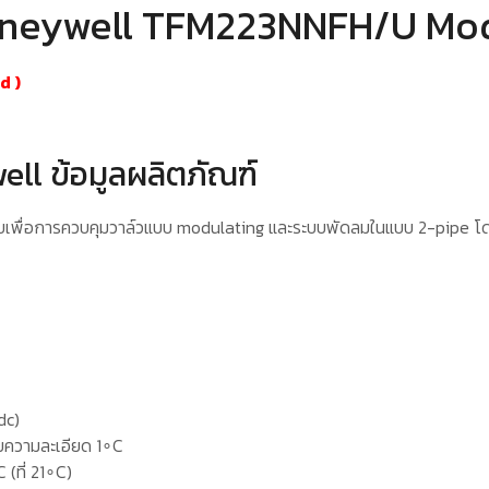
neywell TFM223NNFH/U Mod
nd
)
l ข้อมูลผลิตภัณฑ์
บเพื่อการควบคุมวาล์วแบบ modulating และระบบพัดลมในแบบ 2-pipe โด
dc)
วยความละเอียด 1∘C
(ที่ 21∘C)