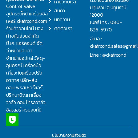
เกี่ยวกับเรา
Control Valve
ปทุมธานี จ.ปทุมธานี
สินค้า
อุปกรณ์หน้าเครื่องชิล
12000
บทความ
เลอร์ ckaircond.com
เบอร์โทร : 080-
ร้านค้าออนไลน์ ของ
ติดต่อเรา
826-5970
ห้างหุ้นส่วนจำกัด
อีเมล :
ซี.เค. แอร์คอนด์ จัด
ckaircond.sales@gmai
จำหน่ายสินค้า
Line : @ckaircond
จำหน่ายอะไหล่ วัสดุ-
อุปกรณ์ เครื่องมือ
เกี่ยวกับเครื่องปรับ
อากาศ ปลีก-ส่ง
คอมเพรสเซอร์แอร์
ปรึกษาปัญหาเรื่อง
วาล์ว คอนโทรลวาล์ว.
ชิลเลอร์ ครบจบที่นี่
นโยบายความส่วนตัว