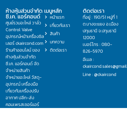
ห้างหุ้นส่วนจำกัด
เมนูหลัก
ติดต่อเรา
ซี.เค. แอร์คอนด์
หน้าแรก
ที่อยู่ : 190/51 หมู่ที่ 1
ศูนย์รวมอะไหล่ วาล์ว
ต.บางขะแยง อ.เมือง
เกี่ยวกับเรา
Control Valve
ปทุมธานี จ.ปทุมธานี
สินค้า
อุปกรณ์หน้าเครื่องชิล
12000
บทความ
เลอร์ ckaircond.com
เบอร์โทร : 080-
ร้านค้าออนไลน์ ของ
ติดต่อเรา
826-5970
ห้างหุ้นส่วนจำกัด
อีเมล :
ซี.เค. แอร์คอนด์ จัด
ckaircond.sales@gmai
จำหน่ายสินค้า
Line : @ckaircond
จำหน่ายอะไหล่ วัสดุ-
อุปกรณ์ เครื่องมือ
เกี่ยวกับเครื่องปรับ
อากาศ ปลีก-ส่ง
คอมเพรสเซอร์แอร์
ปรึกษาปัญหาเรื่อง
วาล์ว คอนโทรลวาล์ว.
ชิลเลอร์ ครบจบที่นี่