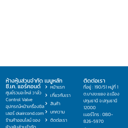
ห้างหุ้นส่วนจำกัด
เมนูหลัก
ติดต่อเรา
ซี.เค. แอร์คอนด์
หน้าแรก
ที่อยู่ : 190/51 หมู่ที่ 1
ศูนย์รวมอะไหล่ วาล์ว
ต.บางขะแยง อ.เมือง
เกี่ยวกับเรา
Control Valve
ปทุมธานี จ.ปทุมธานี
สินค้า
อุปกรณ์หน้าเครื่องชิล
12000
บทความ
เลอร์ ckaircond.com
เบอร์โทร : 080-
ร้านค้าออนไลน์ ของ
ติดต่อเรา
826-5970
ห้างหุ้นส่วนจำกัด