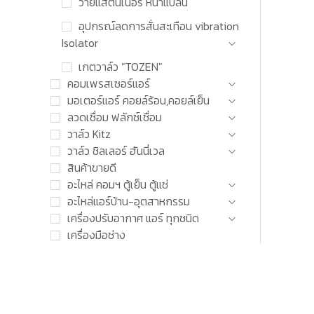
วายแสตนเนอร์ หน้าแปลน
อุปกรณ์ลดการสั่นสะเทือน vibration
Isolator
เกตวาล์ว "TOZEN"
คอมเพรสเซอร์แอร์
มอเตอร์แอร์ คอยล์ร้อน,คอยล์เย็น
ลวดเชื่อม ฟลักซ์เชื่อม
วาล์ว Kitz
วาล์ว ชิลเลอร์ ฮันนี่เวล
สินค้าขายดี
อะไหล่ คอมฯ ตู้เย็น ตู้แช่
อะไหล่แอร์บ้าน-อุตสาหกรรม
เครื่องปรับอากาศ แอร์ ทุกชนิด
เครื่องมือช่าง