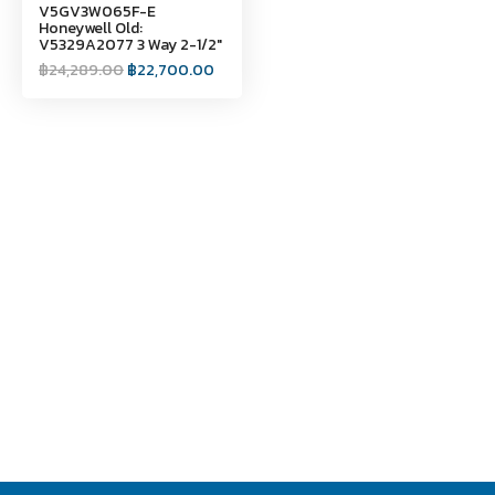
V5GV3W065F-E
Honeywell Old:
V5329A2077 3 Way 2-1/2"
฿
24,289.00
฿
22,700.00