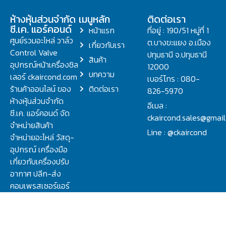
ห้างหุ้นส่วนจำกัด
เมนูหลัก
ติดต่อเรา
ซี.เค. แอร์คอนด์
หน้าแรก
ที่อยู่ : 190/51 หมู่ที่ 1
ศูนย์รวมอะไหล่ วาล์ว
ต.บางขะแยง อ.เมือง
เกี่ยวกับเรา
Control Valve
ปทุมธานี จ.ปทุมธานี
สินค้า
อุปกรณ์หน้าเครื่องชิล
12000
บทความ
เลอร์ ckaircond.com
เบอร์โทร : 080-
ร้านค้าออนไลน์ ของ
ติดต่อเรา
826-5970
ห้างหุ้นส่วนจำกัด
อีเมล :
ซี.เค. แอร์คอนด์ จัด
ckaircond.sales@gmai
จำหน่ายสินค้า
Line : @ckaircond
จำหน่ายอะไหล่ วัสดุ-
อุปกรณ์ เครื่องมือ
เกี่ยวกับเครื่องปรับ
อากาศ ปลีก-ส่ง
คอมเพรสเซอร์แอร์
ปรึกษาปัญหาเรื่อง
วาล์ว คอนโทรลวาล์ว.
ชิลเลอร์ ครบจบที่นี่