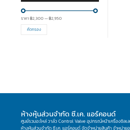
ราคา
฿2,300
—
฿2,950
คัดกรอง
ห้างหุ้นส่วนจำกัด ซี.เค. แอร์คอนด์
ศูนย์รวมอะไหล่ วาล์ว Control Valve อุปกรณ์หน้าเครื่องชิลเ
ห้างหุ้นส่วนจำกัด ซี.เค. แอร์คอนด์ จัดจำหน่ายสินค้า จำหน่ายอะ