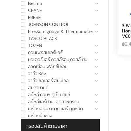
Belimo
CRANE
FRESE
JOHNSON CONTROL
3 Wa
Hon
Pressure guage & Thermometer
VC6
TASCO BLACK
฿
2,
TOZEN
คอมเพรสเซอร์แอร์
มอเตอร์แอร์ คอยล์ร้อน,คอยล์เย็น
ลวดเชื่อม ฟลักซ์เชื่อม
วาล์ว Kitz
วาล์ว ชิลเลอร์ ฮันนี่เวล
สินค้าขายดี
อะไหล่ คอมฯ ตู้เย็น ตู้แช่
อะไหล่แอร์บ้าน-อุตสาหกรรม
เครื่องปรับอากาศ แอร์ ทุกชนิด
เครื่องมือช่าง
กรองสินค้าตามราคา