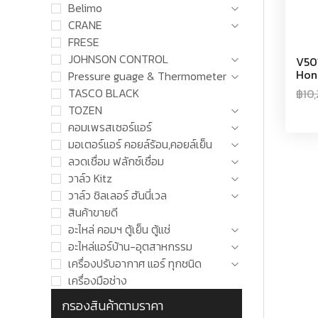
Belimo
CRANE
FRESE
JOHNSON CONTROL
V501
Hon
Pressure guage & Thermometer
TASCO BLACK
฿
10
TOZEN
คอมเพรสเซอร์แอร์
มอเตอร์แอร์ คอยล์ร้อน,คอยล์เย็น
ลวดเชื่อม ฟลักซ์เชื่อม
วาล์ว Kitz
วาล์ว ชิลเลอร์ ฮันนี่เวล
สินค้าขายดี
อะไหล่ คอมฯ ตู้เย็น ตู้แช่
อะไหล่แอร์บ้าน-อุตสาหกรรม
เครื่องปรับอากาศ แอร์ ทุกชนิด
เครื่องมือช่าง
กรองสินค้าตามราคา