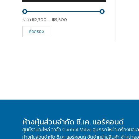
ราคา
฿2,300
—
฿9,600
คัดกรอง
ห้างหุ้นส่วนจำกัด ซี.เค. แอร์คอนด์
ศูนย์รวมอะไหล่ วาล์ว Control Valve อุปกรณ์หน้าเครื่องชิลเ
ห้างหุ้นส่วนจำกัด ซี.เค. แอร์คอนด์ จัดจำหน่ายสินค้า จำหน่ายอะ