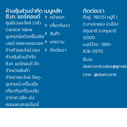
ห้างหุ้นส่วนจำกัด
เมนูหลัก
ติดต่อเรา
ซี.เค. แอร์คอนด์
หน้าแรก
ที่อยู่ : 190/51 หมู่ที่ 1
ศูนย์รวมอะไหล่ วาล์ว
ต.บางขะแยง อ.เมือง
เกี่ยวกับเรา
Control Valve
ปทุมธานี จ.ปทุมธานี
สินค้า
อุปกรณ์หน้าเครื่องชิล
12000
บทความ
เลอร์ ckaircond.com
เบอร์โทร : 080-
ร้านค้าออนไลน์ ของ
ติดต่อเรา
826-5970
ห้างหุ้นส่วนจำกัด
อีเมล :
ซี.เค. แอร์คอนด์ จัด
ckaircond.sales@gmai
จำหน่ายสินค้า
Line : @ckaircond
จำหน่ายอะไหล่ วัสดุ-
อุปกรณ์ เครื่องมือ
เกี่ยวกับเครื่องปรับ
อากาศ ปลีก-ส่ง
คอมเพรสเซอร์แอร์
ปรึกษาปัญหาเรื่อง
วาล์ว คอนโทรลวาล์ว.
ชิลเลอร์ ครบจบที่นี่