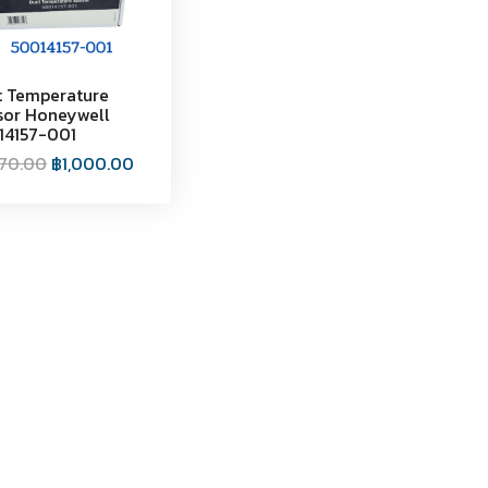
t Temperature
sor Honeywell
14157-001
070.00
฿
1,000.00