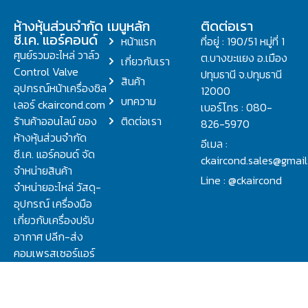
ห้างหุ้นส่วนจำกัด
เมนูหลัก
ติดต่อเรา
ซี.เค. แอร์คอนด์
หน้าแรก
ที่อยู่ : 190/51 หมู่ที่ 1
ศูนย์รวมอะไหล่ วาล์ว
ต.บางขะแยง อ.เมือง
เกี่ยวกับเรา
Control Valve
ปทุมธานี จ.ปทุมธานี
สินค้า
อุปกรณ์หน้าเครื่องชิล
12000
บทความ
เลอร์ ckaircond.com
เบอร์โทร : 080-
ร้านค้าออนไลน์ ของ
ติดต่อเรา
826-5970
ห้างหุ้นส่วนจำกัด
อีเมล :
ซี.เค. แอร์คอนด์ จัด
ckaircond.sales@gmai
จำหน่ายสินค้า
Line : @ckaircond
จำหน่ายอะไหล่ วัสดุ-
อุปกรณ์ เครื่องมือ
เกี่ยวกับเครื่องปรับ
อากาศ ปลีก-ส่ง
คอมเพรสเซอร์แอร์
ปรึกษาปัญหาเรื่อง
วาล์ว คอนโทรลวาล์ว.
ชิลเลอร์ ครบจบที่นี่