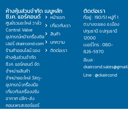
ห้างหุ้นส่วนจำกัด
เมนูหลัก
ติดต่อเรา
ซี.เค. แอร์คอนด์
หน้าแรก
ที่อยู่ : 190/51 หมู่ที่ 1
ศูนย์รวมอะไหล่ วาล์ว
ต.บางขะแยง อ.เมือง
เกี่ยวกับเรา
Control Valve
ปทุมธานี จ.ปทุมธานี
สินค้า
อุปกรณ์หน้าเครื่องชิล
12000
บทความ
เลอร์ ckaircond.com
เบอร์โทร : 080-
ร้านค้าออนไลน์ ของ
ติดต่อเรา
826-5970
ห้างหุ้นส่วนจำกัด
อีเมล :
ซี.เค. แอร์คอนด์ จัด
ckaircond.sales@gmai
จำหน่ายสินค้า
Line : @ckaircond
จำหน่ายอะไหล่ วัสดุ-
อุปกรณ์ เครื่องมือ
เกี่ยวกับเครื่องปรับ
อากาศ ปลีก-ส่ง
คอมเพรสเซอร์แอร์
ปรึกษาปัญหาเรื่อง
วาล์ว คอนโทรลวาล์ว.
ชิลเลอร์ ครบจบที่นี่