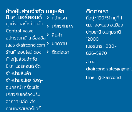
ห้างหุ้นส่วนจำกัด
เมนูหลัก
ติดต่อเรา
ซี.เค. แอร์คอนด์
หน้าแรก
ที่อยู่ : 190/51 หมู่ที่ 1
ศูนย์รวมอะไหล่ วาล์ว
ต.บางขะแยง อ.เมือง
เกี่ยวกับเรา
Control Valve
ปทุมธานี จ.ปทุมธานี
สินค้า
อุปกรณ์หน้าเครื่องชิล
12000
บทความ
เลอร์ ckaircond.com
เบอร์โทร : 080-
ร้านค้าออนไลน์ ของ
ติดต่อเรา
826-5970
ห้างหุ้นส่วนจำกัด
อีเมล :
ซี.เค. แอร์คอนด์ จัด
ckaircond.sales@gmai
จำหน่ายสินค้า
Line : @ckaircond
จำหน่ายอะไหล่ วัสดุ-
อุปกรณ์ เครื่องมือ
เกี่ยวกับเครื่องปรับ
อากาศ ปลีก-ส่ง
คอมเพรสเซอร์แอร์
ปรึกษาปัญหาเรื่อง
วาล์ว คอนโทรลวาล์ว.
ชิลเลอร์ ครบจบที่นี่