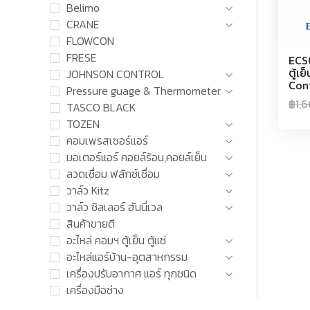
Belimo
CRANE
FLOWCON
FRESE
ECS
ตู้เ
JOHNSON CONTROL
Con
Pressure guage & Thermometer
฿
1,
TASCO BLACK
TOZEN
คอมเพรสเซอร์แอร์
มอเตอร์แอร์ คอยล์ร้อน,คอยล์เย็น
ลวดเชื่อม ฟลักซ์เชื่อม
วาล์ว Kitz
วาล์ว ชิลเลอร์ ฮันนี่เวล
สินค้าขายดี
อะไหล่ คอมฯ ตู้เย็น ตู้แช่
อะไหล่แอร์บ้าน-อุตสาหกรรม
เครื่องปรับอากาศ แอร์ ทุกชนิด
เครื่องมือช่าง