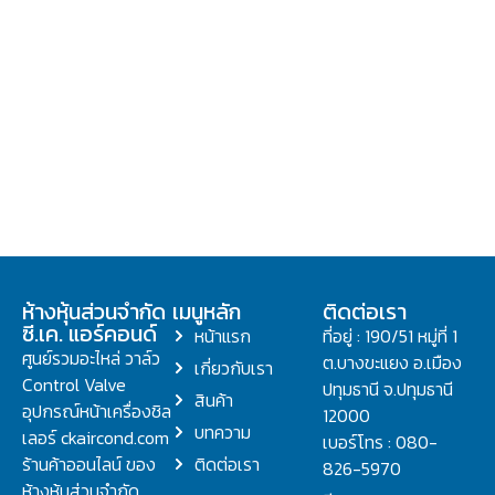
ห้างหุ้นส่วนจำกัด
เมนูหลัก
ติดต่อเรา
ซี.เค. แอร์คอนด์
หน้าแรก
ที่อยู่ : 190/51 หมู่ที่ 1
ศูนย์รวมอะไหล่ วาล์ว
ต.บางขะแยง อ.เมือง
เกี่ยวกับเรา
Control Valve
ปทุมธานี จ.ปทุมธานี
สินค้า
อุปกรณ์หน้าเครื่องชิล
12000
บทความ
เลอร์ ckaircond.com
เบอร์โทร : 080-
ร้านค้าออนไลน์ ของ
ติดต่อเรา
826-5970
ห้างหุ้นส่วนจำกัด