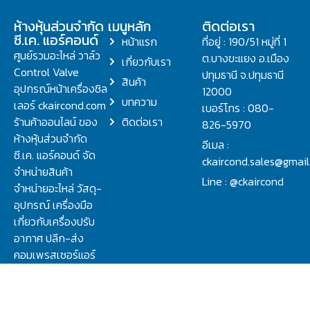
ห้างหุ้นส่วนจำกัด
เมนูหลัก
ติดต่อเรา
ซี.เค. แอร์คอนด์
หน้าแรก
ที่อยู่ : 190/51 หมู่ที่ 1
ศูนย์รวมอะไหล่ วาล์ว
ต.บางขะแยง อ.เมือง
เกี่ยวกับเรา
Control Valve
ปทุมธานี จ.ปทุมธานี
สินค้า
อุปกรณ์หน้าเครื่องชิล
12000
บทความ
เลอร์ ckaircond.com
เบอร์โทร : 080-
ร้านค้าออนไลน์ ของ
ติดต่อเรา
826-5970
ห้างหุ้นส่วนจำกัด
อีเมล :
ซี.เค. แอร์คอนด์ จัด
ckaircond.sales@gmai
จำหน่ายสินค้า
Line : @ckaircond
จำหน่ายอะไหล่ วัสดุ-
อุปกรณ์ เครื่องมือ
เกี่ยวกับเครื่องปรับ
อากาศ ปลีก-ส่ง
คอมเพรสเซอร์แอร์
ปรึกษาปัญหาเรื่อง
วาล์ว คอนโทรลวาล์ว.
ชิลเลอร์ ครบจบที่นี่