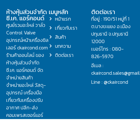
ห้างหุ้นส่วนจำกัด
เมนูหลัก
ติดต่อเรา
ซี.เค. แอร์คอนด์
หน้าแรก
ที่อยู่ : 190/51 หมู่ที่ 1
ศูนย์รวมอะไหล่ วาล์ว
ต.บางขะแยง อ.เมือง
เกี่ยวกับเรา
Control Valve
ปทุมธานี จ.ปทุมธานี
สินค้า
อุปกรณ์หน้าเครื่องชิล
12000
บทความ
เลอร์ ckaircond.com
เบอร์โทร : 080-
ร้านค้าออนไลน์ ของ
ติดต่อเรา
826-5970
ห้างหุ้นส่วนจำกัด
อีเมล :
ซี.เค. แอร์คอนด์ จัด
ckaircond.sales@gmai
จำหน่ายสินค้า
Line : @ckaircond
จำหน่ายอะไหล่ วัสดุ-
อุปกรณ์ เครื่องมือ
เกี่ยวกับเครื่องปรับ
อากาศ ปลีก-ส่ง
คอมเพรสเซอร์แอร์
ปรึกษาปัญหาเรื่อง
วาล์ว คอนโทรลวาล์ว.
ชิลเลอร์ ครบจบที่นี่