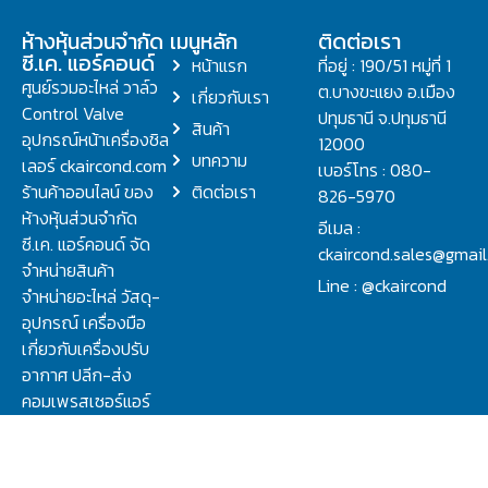
ห้างหุ้นส่วนจำกัด
เมนูหลัก
ติดต่อเรา
ซี.เค. แอร์คอนด์
หน้าแรก
ที่อยู่ : 190/51 หมู่ที่ 1
ศูนย์รวมอะไหล่ วาล์ว
ต.บางขะแยง อ.เมือง
เกี่ยวกับเรา
Control Valve
ปทุมธานี จ.ปทุมธานี
สินค้า
อุปกรณ์หน้าเครื่องชิล
12000
บทความ
เลอร์ ckaircond.com
เบอร์โทร : 080-
ร้านค้าออนไลน์ ของ
ติดต่อเรา
826-5970
ห้างหุ้นส่วนจำกัด
อีเมล :
ซี.เค. แอร์คอนด์ จัด
ckaircond.sales@gmai
จำหน่ายสินค้า
Line : @ckaircond
จำหน่ายอะไหล่ วัสดุ-
อุปกรณ์ เครื่องมือ
เกี่ยวกับเครื่องปรับ
อากาศ ปลีก-ส่ง
คอมเพรสเซอร์แอร์
ปรึกษาปัญหาเรื่อง
วาล์ว คอนโทรลวาล์ว.
ชิลเลอร์ ครบจบที่นี่