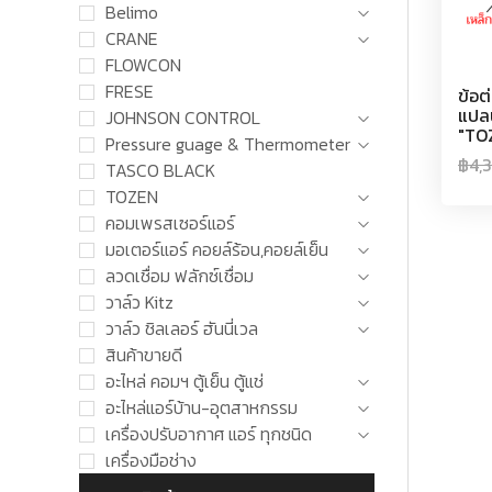
Belimo
CRANE
FLOWCON
FRESE
ข้อต
แปล
JOHNSON CONTROL
"TO
Pressure guage & Thermometer
฿
4,
TASCO BLACK
TOZEN
คอมเพรสเซอร์แอร์
มอเตอร์แอร์ คอยล์ร้อน,คอยล์เย็น
ลวดเชื่อม ฟลักซ์เชื่อม
วาล์ว Kitz
วาล์ว ชิลเลอร์ ฮันนี่เวล
สินค้าขายดี
อะไหล่ คอมฯ ตู้เย็น ตู้แช่
อะไหล่แอร์บ้าน-อุตสาหกรรม
เครื่องปรับอากาศ แอร์ ทุกชนิด
เครื่องมือช่าง