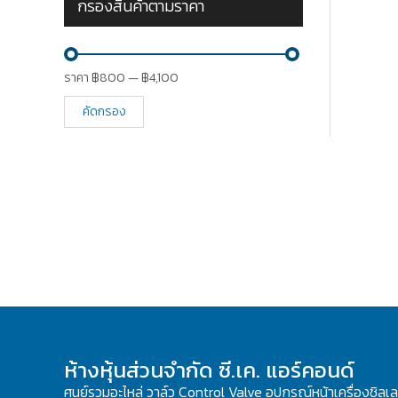
กรองสินค้าตามราคา
ราคา
฿800
—
฿4,100
คัดกรอง
ห้างหุ้นส่วนจำกัด ซี.เค. แอร์คอนด์
ศูนย์รวมอะไหล่ วาล์ว Control Valve อุปกรณ์หน้าเครื่องชิลเ