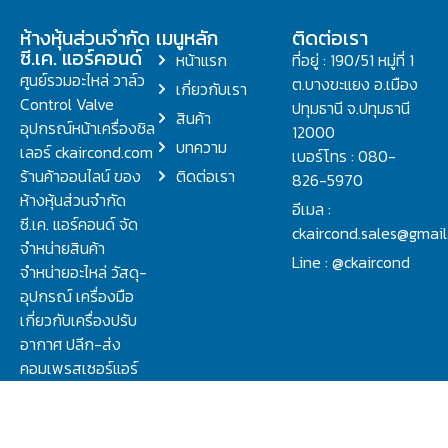
ห้างหุ้นส่วนจำกัด
เมนูหลัก
ติดต่อเรา
ซี.เค. แอร์คอนด์
หน้าแรก
ที่อยู่ : 190/51 หมู่ที่ 1
ศูนย์รวมอะไหล่ วาล์ว
ต.บางขะแยง อ.เมือง
เกี่ยวกับเรา
Control Valve
ปทุมธานี จ.ปทุมธานี
สินค้า
อุปกรณ์หน้าเครื่องชิล
12000
บทความ
เลอร์ ckaircond.com
เบอร์โทร : 080-
ร้านค้าออนไลน์ ของ
ติดต่อเรา
826-5970
ห้างหุ้นส่วนจำกัด
อีเมล :
ซี.เค. แอร์คอนด์ จัด
ckaircond.sales@gmai
จำหน่ายสินค้า
Line : @ckaircond
จำหน่ายอะไหล่ วัสดุ-
อุปกรณ์ เครื่องมือ
เกี่ยวกับเครื่องปรับ
อากาศ ปลีก-ส่ง
คอมเพรสเซอร์แอร์
ปรึกษาปัญหาเรื่อง
วาล์ว คอนโทรลวาล์ว.
ชิลเลอร์ ครบจบที่นี่