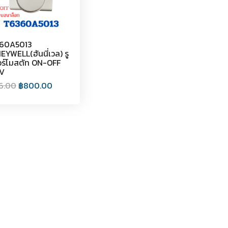
60A5013
YWELL(ฮันนี่เวล) รู
อร์โมสตัท ON-OFF
V
6.00
฿
800.00