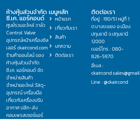
ห้างหุ้นส่วนจำกัด
เมนูหลัก
ติดต่อเรา
ซี.เค. แอร์คอนด์
หน้าแรก
ที่อยู่ : 190/51 หมู่ที่ 1
ศูนย์รวมอะไหล่ วาล์ว
ต.บางขะแยง อ.เมือง
เกี่ยวกับเรา
Control Valve
ปทุมธานี จ.ปทุมธานี
สินค้า
อุปกรณ์หน้าเครื่องชิล
12000
บทความ
เลอร์ ckaircond.com
เบอร์โทร : 080-
ร้านค้าออนไลน์ ของ
ติดต่อเรา
826-5970
ห้างหุ้นส่วนจำกัด
อีเมล :
ซี.เค. แอร์คอนด์ จัด
ckaircond.sales@gmai
จำหน่ายสินค้า
Line : @ckaircond
จำหน่ายอะไหล่ วัสดุ-
อุปกรณ์ เครื่องมือ
เกี่ยวกับเครื่องปรับ
อากาศ ปลีก-ส่ง
คอมเพรสเซอร์แอร์
ปรึกษาปัญหาเรื่อง
วาล์ว คอนโทรลวาล์ว.
ชิลเลอร์ ครบจบที่นี่