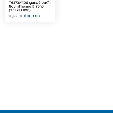
T6373A1108 รูมเทอร์โมสตัท
RoomThermo & สวิทซ์
(T6373A1108)
฿
1,177.00
฿
1,100.00