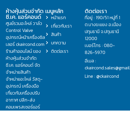
ห้างหุ้นส่วนจำกัด
เมนูหลัก
ติดต่อเรา
ซี.เค. แอร์คอนด์
หน้าแรก
ที่อยู่ : 190/51 หมู่ที่ 1
ศูนย์รวมอะไหล่ วาล์ว
ต.บางขะแยง อ.เมือง
เกี่ยวกับเรา
Control Valve
ปทุมธานี จ.ปทุมธานี
สินค้า
อุปกรณ์หน้าเครื่องชิล
12000
บทความ
เลอร์ ckaircond.com
เบอร์โทร : 080-
ร้านค้าออนไลน์ ของ
ติดต่อเรา
826-5970
ห้างหุ้นส่วนจำกัด
อีเมล :
ซี.เค. แอร์คอนด์ จัด
ckaircond.sales@gmai
จำหน่ายสินค้า
Line : @ckaircond
จำหน่ายอะไหล่ วัสดุ-
อุปกรณ์ เครื่องมือ
เกี่ยวกับเครื่องปรับ
อากาศ ปลีก-ส่ง
คอมเพรสเซอร์แอร์
ปรึกษาปัญหาเรื่อง
วาล์ว คอนโทรลวาล์ว.
ชิลเลอร์ ครบจบที่นี่