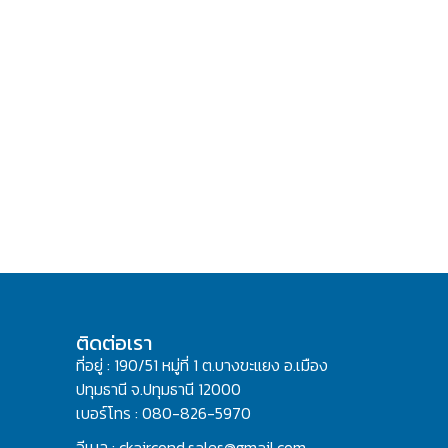
ติดต่อเรา
ที่อยู่ : 190/51 หมู่ที่ 1 ต.บางขะแยง อ.เมือง
ปทุมธานี จ.ปทุมธานี 12000
เบอร์โทร : 080-826-5970
อีเมล : ckaircond.sales@gmail.com