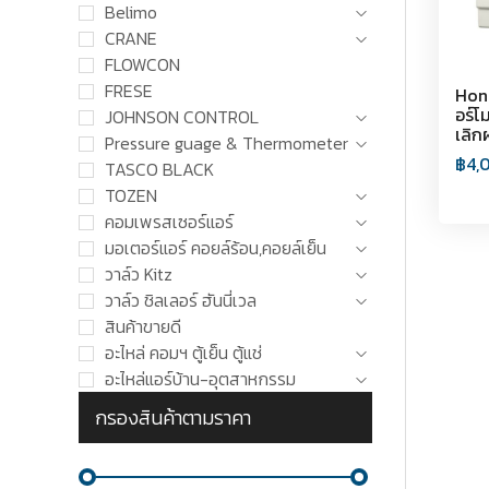
Belimo
CRANE
FLOWCON
FRESE
Hone
อร์โ
JOHNSON CONTROL
เลิก
Pressure guage & Thermometer
฿
4,
TASCO BLACK
TOZEN
คอมเพรสเซอร์แอร์
มอเตอร์แอร์ คอยล์ร้อน,คอยล์เย็น
วาล์ว Kitz
วาล์ว ชิลเลอร์ ฮันนี่เวล
สินค้าขายดี
อะไหล่ คอมฯ ตู้เย็น ตู้แช่
อะไหล่แอร์บ้าน-อุตสาหกรรม
กรองสินค้าตามราคา