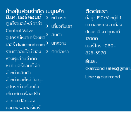
ห้างหุ้นส่วนจำกัด
เมนูหลัก
ติดต่อเรา
ซี.เค. แอร์คอนด์
หน้าแรก
ที่อยู่ : 190/51 หมู่ที่ 1
ศูนย์รวมอะไหล่ วาล์ว
ต.บางขะแยง อ.เมือง
เกี่ยวกับเรา
Control Valve
ปทุมธานี จ.ปทุมธานี
สินค้า
อุปกรณ์หน้าเครื่องชิล
12000
บทความ
เลอร์ ckaircond.com
เบอร์โทร : 080-
ร้านค้าออนไลน์ ของ
ติดต่อเรา
826-5970
ห้างหุ้นส่วนจำกัด
อีเมล :
ซี.เค. แอร์คอนด์ จัด
ckaircond.sales@gmai
จำหน่ายสินค้า
Line : @ckaircond
จำหน่ายอะไหล่ วัสดุ-
อุปกรณ์ เครื่องมือ
เกี่ยวกับเครื่องปรับ
อากาศ ปลีก-ส่ง
คอมเพรสเซอร์แอร์
ปรึกษาปัญหาเรื่อง
วาล์ว คอนโทรลวาล์ว.
ชิลเลอร์ ครบจบที่นี่