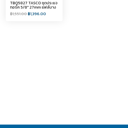
TBQ5827 TASCO ชุดประแจ
ทอร์ค 5/8″ 27mm แฟล์บาง
฿
1,551.00
฿
1,396.00